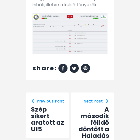
hibák, illetve a külső tényezők.
share:
Previous Post
Next Post
Szép
A
sikert
második
aratott az
félidő
U15
döntött a
Haladás