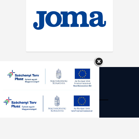
SG Kecskemét Futsal