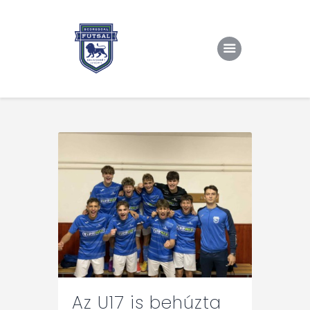
Kezdőlap
Rólunk/TAO
Eredmények, csapat
Hírek
Kapcsolat
Az U17 is behúzta