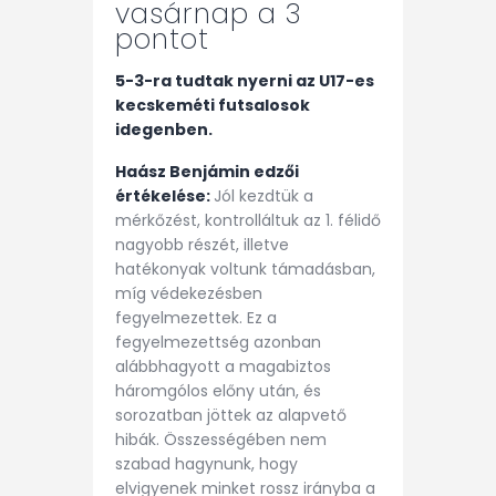
vasárnap a 3
pontot
5-3-ra tudtak nyerni az U17-es
kecskeméti futsalosok
idegenben.
Haász Benjámin edzői
értékelése:
Jól kezdtük a
mérkőzést, kontrolláltuk az 1. félidő
nagyobb részét, illetve
hatékonyak voltunk támadásban,
míg védekezésben
fegyelmezettek. Ez a
fegyelmezettség azonban
alábbhagyott a magabiztos
háromgólos előny után, és
sorozatban jöttek az alapvető
hibák. Összességében nem
szabad hagynunk, hogy
elvigyenek minket rossz irányba a