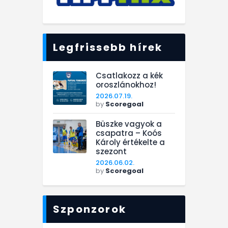
Legfrissebb hírek
Csatlakozz a kék
oroszlánokhoz!
2026.07.19.
by
Scoregoal
Büszke vagyok a
csapatra – Koós
Károly értékelte a
szezont
2026.06.02.
by
Scoregoal
Szponzorok