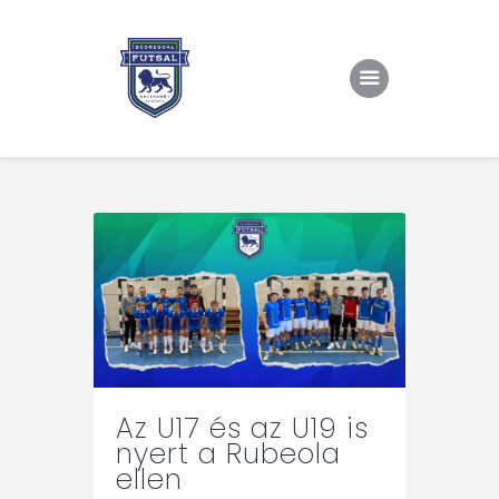
Kezdőlap
Rólunk/TAO
Eredmények, csapat
Hírek
Kapcsolat
Az U17 és az U19 is
nyert a Rubeola
ellen