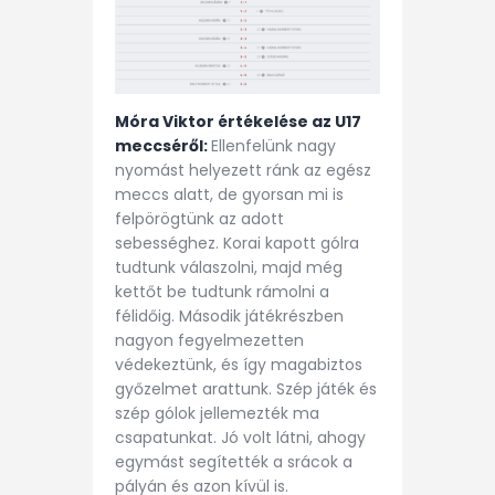
Móra Viktor értékelése az U17
meccséről:
Ellenfelünk nagy
nyomást helyezett ránk az egész
meccs alatt, de gyorsan mi is
felpörögtünk az adott
sebességhez. Korai kapott gólra
tudtunk válaszolni, majd még
kettőt be tudtunk rámolni a
félidőig. Második játékrészben
nagyon fegyelmezetten
védekeztünk, és így magabiztos
győzelmet arattunk. Szép játék és
szép gólok jellemezték ma
csapatunkat. Jó volt látni, ahogy
egymást segítették a srácok a
pályán és azon kívül is.