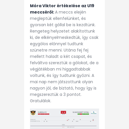
Móra Viktor értékelése az U19
meccséről:
A meccs elején
megleptük ellenfelünket, és
gyorsan két góllal be is kezdtünk.
Rengeteg helyzetet alakítottunk
ki, de elkényelmeskedtük, így csak
egygólos előnnyel tudtunk
szünetre menni. Utána fej fej
mellett haladt a két csapat, és
felváltva szereztük a gólokat, de a
végjátékban mi higgadtabbak
voltunk, és így tudtunk győzni. A
mai nap nem játszottunk olyan
nagyon jól, de biztató, hogy így is
megszereztük a 3 pontot.
Gratulálok.