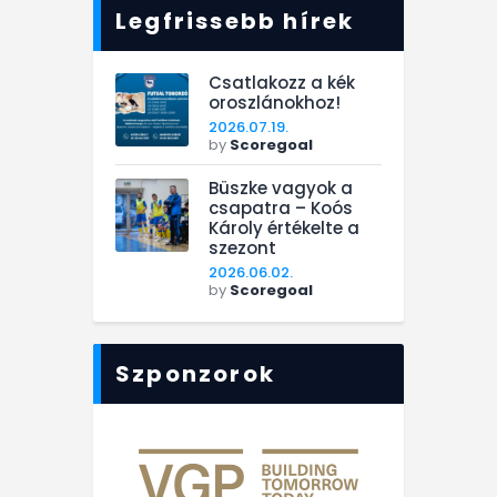
Legfrissebb hírek
Csatlakozz a kék
oroszlánokhoz!
2026.07.19.
by
Scoregoal
Büszke vagyok a
csapatra – Koós
Károly értékelte a
szezont
2026.06.02.
by
Scoregoal
Szponzorok