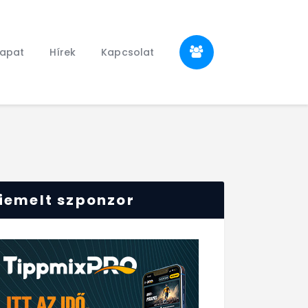
sapat
Hírek
Kapcsolat
iemelt szponzor