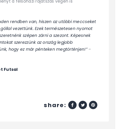
ényt a felsőházi rájátszás végén is
den rendben van, hiszen az utóbbi meccseket
 góllal vezettünk. Ezek természetesen nyomot
szeretnénk szépen zárni a szezont. Képesnek
ntokat szerezzünk az ország legjobb
ünk, hogy ez már pénteken megtörténjen!”
–
t Futsal
share: