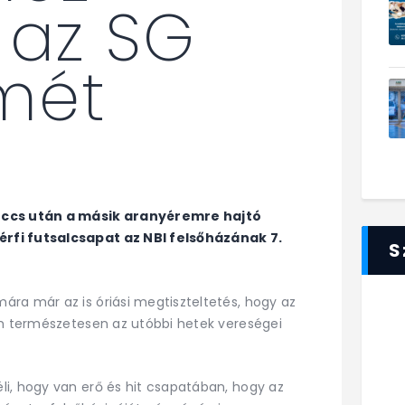
 az SG
mét
meccs után a másik aranyéremre hajtó
rfi futsalcsapat az NBI felsőházának 7.
S
ra már az is óriási megtiszteltetés, hogy az
ám természetesen az utóbbi hetek vereségei
i, hogy van erő és hit csapatában, hogy az