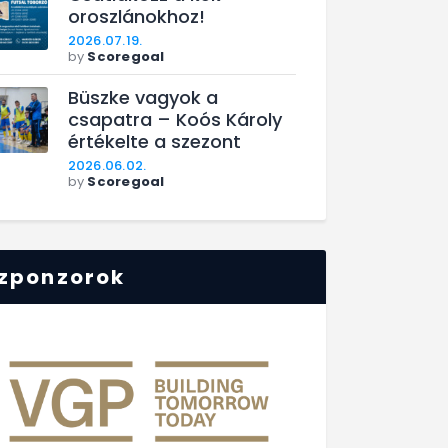
oroszlánokhoz!
2026.07.19.
by
Scoregoal
Büszke vagyok a
csapatra – Koós Károly
értékelte a szezont
2026.06.02.
by
Scoregoal
zponzorok