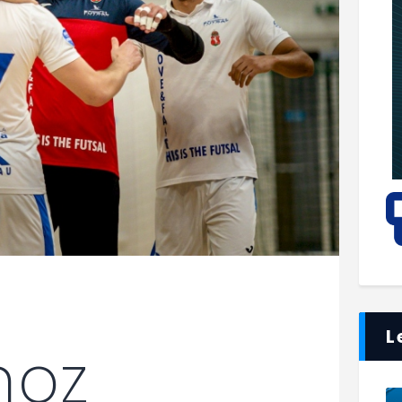
L
hoz