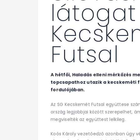
látogat
Kecske
Futsal
A hétfői, Haladás elleni mérkőzés 
topcsapathoz utazik a kecskeméti fé
fordulójában.
Az SG Kecskemét Futsal együttese számá
ország legjobbjai között szerepelhet, 
megviselték az együttest lelkileg.
Koós Károly vezetőedző azonban úgy vél