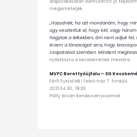
alapszakaszban bemutatott jó teljesítm
megismételjék.
„Hazudnék, ha azt mondanám, hogy min
úgy vesztettük el, hogy két, vagy három
hagytak a lelkekben, ám nem adjuk fel, 
érzem a társaságot arra, hogy bravúrpo
csapataival szemben. Mindent megtesz
nyilatkozta a kecskemétiek mestere.
MVFC Berettyóújfalu – SG Kecskemé
Férfi Futsal NB I Felső-ház 7. forduló
2021.04.30., 18:30
Pálfy István Rendezvénycsarnok