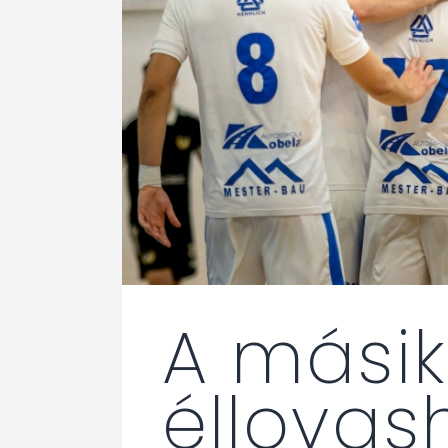
A másik
éllovas