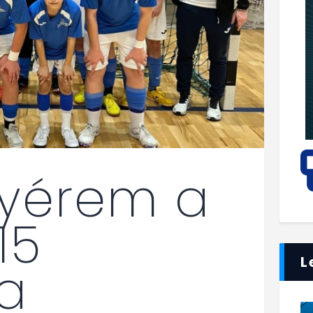
nyérem a
15
L
a