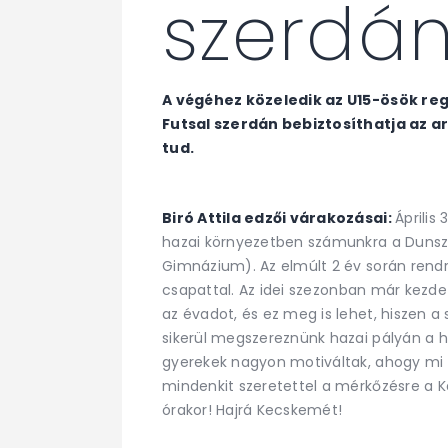
szerdá
A végéhez közeledik az U15-ösök re
Futsal szerdán bebiztosíthatja az 
tud.
Biró Attila edzői várakozásai:
Április
hazai környezetben számunkra a Dunsz
Gimnázium). Az elmúlt 2 év során rendr
csapattal. Az idei szezonban már kezde
az évadot, és ez meg is lehet, hiszen 
sikerül megszereznünk hazai pályán a h
gyerekek nagyon motiváltak, ahogy mi e
mindenkit szeretettel a mérkőzésre a 
órakor! Hajrá Kecskemét!