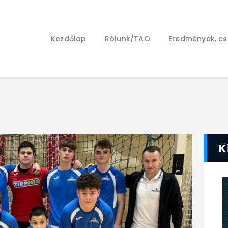
Kezdőlap
Rólunk/TAO
Kezdőlap
Rólunk/TAO
Eredmények, c
Eredmények, csapat
Hírek
Kapcsolat
K