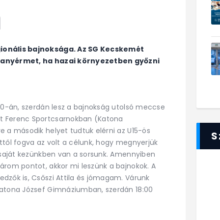
n
gionális bajnoksága. Az SG Kecskemét
aranyérmet, ha hazai környezetben győzni
 30-án, szerdán lesz a bajnokság utolsó meccse
t Ferenc Sportcsarnokban (Katona
e a második helyet tudtuk elérni az U15-ös
S
ttől fogva az volt a célunk, hogy megnyerjük
a saját kezünkben van a sorsunk. Amennyiben
árom pontot, akkor mi leszünk a bajnokok. A
dzők is, Csőszi Attila és jómagam. Várunk
Katona József Gimnáziumban, szerdán 18:00