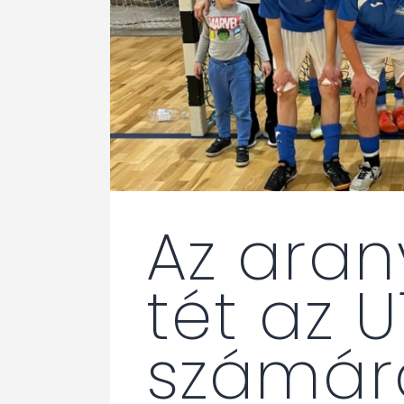
Az ara
tét az U
számár