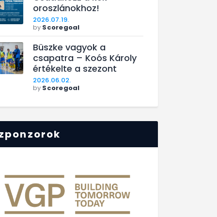
oroszlánokhoz!
2026.07.19.
by
Scoregoal
Büszke vagyok a
csapatra – Koós Károly
értékelte a szezont
2026.06.02.
by
Scoregoal
zponzorok