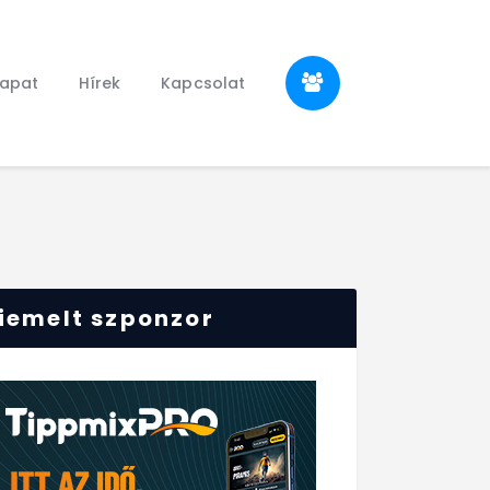
sapat
Hírek
Kapcsolat
iemelt szponzor