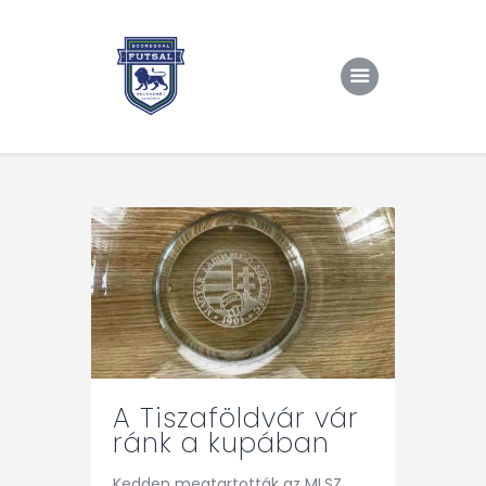
Kezdőlap
Rólunk/TAO
Eredmények, csapat
Hírek
Kapcsolat
A Tiszaföldvár vár
ránk a kupában
Kedden megtartották az MLSZ