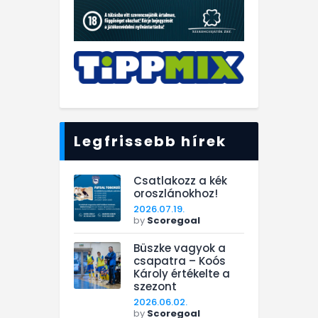
Legfrissebb hírek
Csatlakozz a kék
oroszlánokhoz!
2026.07.19.
by
Scoregoal
Büszke vagyok a
csapatra – Koós
Károly értékelte a
szezont
2026.06.02.
by
Scoregoal