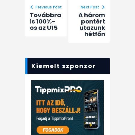
Previous Post
Next Post
Továbbra
A három
is 100%-
pontért
os az U15
utazunk
hétfőn
Kiemelt szponzor