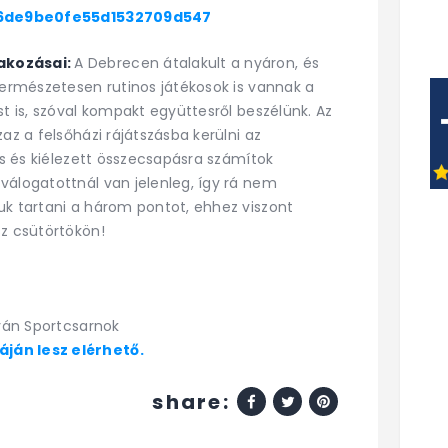
/66de9be0fe55d1532709d547
akozásai:
A Debrecen átalakult a nyáron, és
Természetesen rutinos játékosok is vannak a
st is, szóval kompakt együttesről beszélünk. Az
az a felsőházi rájátszásba kerülni az
lis és kiélezett összecsapásra számítok
válogatottnál van jelenleg, így rá nem
uk tartani a három pontot, ehhez viszont
sz csütörtökön!
tván Sportcsarnok
ján lesz elérhető.
share: