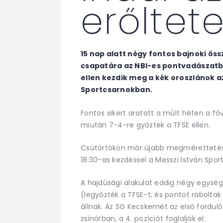
erőltet
15 nap alatt négy fontos bajnoki ös
csapatára az NBI-es pontvadászatb
ellen kezdik meg a kék oroszlánok a
Sportcsarnokban.
Fontos sikert aratott a múlt héten a fő
miután 7-4-re győztek a TFSE ellen.
Csütörtökön már újabb megmérettetés 
18:30-as kezdéssel a Messzi István Spo
A hajdúsági alakulat eddig négy egysé
(legyőzték a TFSE-t, és pontot raboltak 
állnak. Az SG Kecskemét az első fordu
zsinórban, a 4. pozíciót foglalják el.