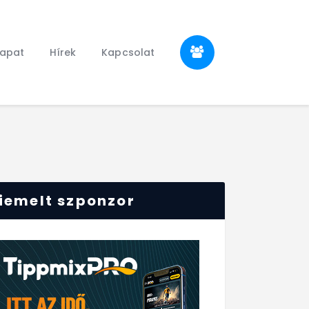
sapat
Hírek
Kapcsolat
iemelt szponzor