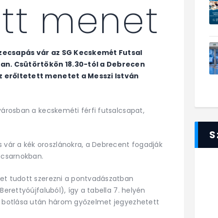
ett menet
szecsapás vár az SG Kecskemét Futsal
an. Csütörtökön 18.30-tól a Debrecen
z erőltetett menetet a Messzi István
városban a kecskeméti férfi futsalcsapat,
S
vár a kék oroszlánokra, a Debrecent fogadják
rtcsarnokban.
get tudott szerezni a pontvadászatban
Berettyóújfaluból), így a tabella 7. helyén
ló botlása után három győzelmet jegyezhetett