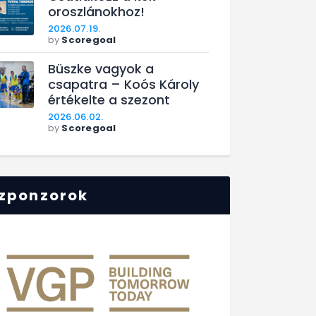
oroszlánokhoz!
2026.07.19.
by
Scoregoal
Büszke vagyok a
csapatra – Koós Károly
értékelte a szezont
2026.06.02.
by
Scoregoal
zponzorok