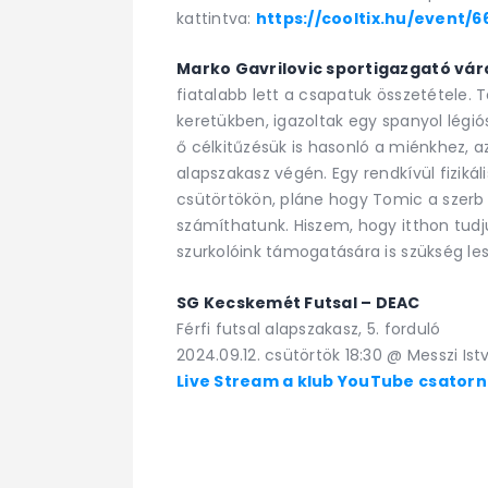
kattintva:
https://cooltix.hu/event
Marko Gavrilovic sportigazgató vár
fiatalabb lett a csapatuk összetétele. 
keretükben, igazoltak egy spanyol légió
ő célkitűzésük is hasonló a miénkhez, az
alapszakasz végén. Egy rendkívül fiziká
csütörtökön, pláne hogy Tomic a szerb 
számíthatunk. Hiszem, hogy itthon tudj
szurkolóink támogatására is szükség le
SG Kecskemét Futsal – DEAC
Férfi futsal alapszakasz, 5. forduló
2024.09.12. csütörtök 18:30 @ Messzi Is
Live Stream a klub YouTube csatorná