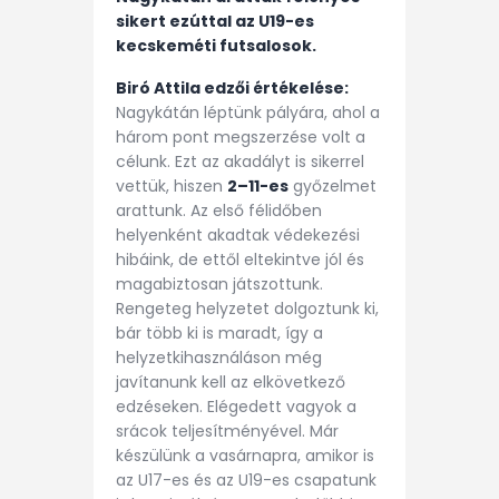
sikert ezúttal az U19-es
kecskeméti futsalosok.
Biró Attila edzői értékelése:
Nagykátán léptünk pályára, ahol a
három pont megszerzése volt a
célunk. Ezt az akadályt is sikerrel
vettük, hiszen
2–11-es
győzelmet
arattunk. Az első félidőben
helyenként akadtak védekezési
hibáink, de ettől eltekintve jól és
magabiztosan játszottunk.
Rengeteg helyzetet dolgoztunk ki,
bár több ki is maradt, így a
helyzetkihasználáson még
javítanunk kell az elkövetkező
edzéseken. Elégedett vagyok a
srácok teljesítményével. Már
készülünk a vasárnapra, amikor is
az U17-es és az U19-es csapatunk