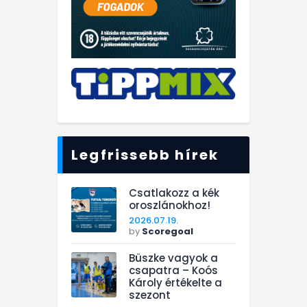
Legfrissebb hírek
Csatlakozz a kék
oroszlánokhoz!
2026.07.19.
by
Scoregoal
Büszke vagyok a
csapatra – Koós
Károly értékelte a
szezont