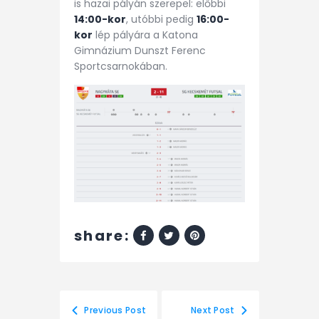
is hazai pályán szerepel: előbbi
14:00-kor
, utóbbi pedig
16:00-
kor
lép pályára a Katona
Gimnázium Dunszt Ferenc
Sportcsarnokában.
share:
Previous Post
Next Post