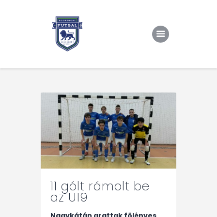
Kezdőlap
Rólunk/TAO
Eredmények, csapat
Hírek
Kapcsolat
11 gólt rámolt be
az U19
Nagykátán arattak fölényes