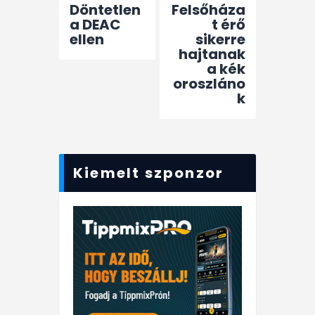
Döntetlen
Felsőháza
a DEAC
t érő
ellen
sikerre
hajtanak
a kék
oroszláno
k
Kiemelt szponzor